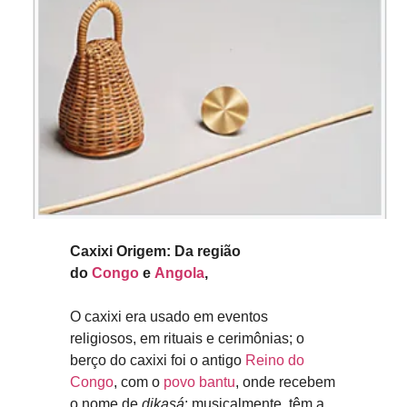
Caxixi Origem: Da região
do
Congo
e
Angola
,
O caxixi era usado em eventos
religiosos, em rituais e cerimônias; o
berço do caxixi foi o antigo
Reino do
Congo
, com o
povo bantu
, onde recebem
o nome de
dikasá
; musicalmente, têm a