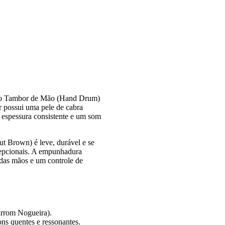
m o Tambor de Mão (Hand Drum)
 possui uma pele de cabra
 espessura consistente e um som
t Brown) é leve, durável e se
cepcionais. A empunhadura
das mãos e um controle de
rom Nogueira).
ns quentes e ressonantes.