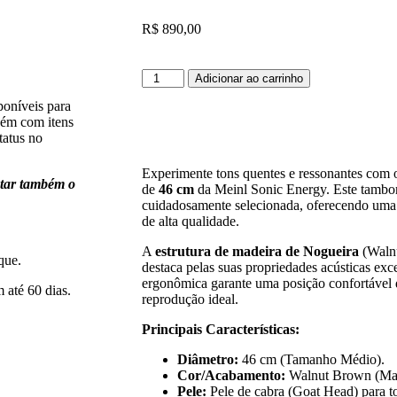
R$
890,00
Adicionar ao carrinho
poníveis para
bém com itens
tatus no
Experimente tons quentes e ressonantes co
ntar também o
de
46 cm
da Meinl Sonic Energy. Este tambor
cuidadosamente selecionada, oferecendo uma
de alta qualidade.
A
estrutura de madeira de Nogueira
(Walnu
que.
destaca pelas suas propriedades acústicas ex
ergonômica garante uma posição confortável 
até 60 dias.
reprodução ideal.
Principais Características:
Diâmetro:
46 cm (Tamanho Médio).
Cor/Acabamento:
Walnut Brown (Mar
Pele:
Pele de cabra (Goat Head) para to