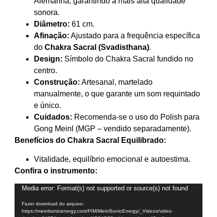
Alemanha, garantindo a mais alta qualidade
sonora.
Diâmetro:
61 cm.
Afinação:
Ajustado para a frequência específica
do
Chakra Sacral (Svadisthana)
.
Design:
Símbolo do Chakra Sacral fundido no
centro.
Construção:
Artesanal, martelado
manualmente, o que garante um som requintado
e único.
Cuidados:
Recomenda-se o uso do Polish para
Gong Meinl (MGP – vendido separadamente).
Benefícios do Chakra Sacral Equilibrado:
Vitalidade, equilíbrio emocional e autoestima.
Confira o instrumento:
Tocador
Media error: Format(s) not supported or source(s) not found
de
Fazer download do arquivo:
vídeo
https://meinlsonicenergy.com/PIM/MeinlSonicEnergy/_Videos/video-