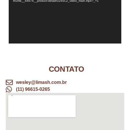
thumb__64674__product-detail/G24SC2_video_main.mp4?_=1
CONTATO
wesley@limash.com.br
(11) 96615-0265