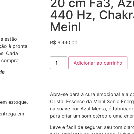
20 cm Fá3, Az
440 Hz, Chakr
Meinl
os estão
R$
6.990,00
ção à pronta
as. Cada
a compra.
Adicionar ao carrinho
de
Abra-se para a cura emocional e a 
Cristal Essence da Meinl Sonic Energ
 em estoque.
na suave cor Azul Menta, é fabricad
entrega em
para criar um som etéreo e uma ener
Leve e fácil de segurar, seu tom clar