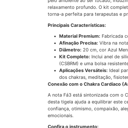
pelo ambiente ao ser tocado, induzi
relaxamento profundo. O kit comple
torna-a perfeita para terapeutas e p
Principais Características:
Material Premium:
Fabricada c
Afinação Precisa:
Vibra na nota
Diâmetro:
20 cm, cor Azul Men
Kit Completo:
Inclui anel de sil
(CSBRM) e uma bolsa resistente
Aplicações Versáteis:
Ideal par
dos chakras, meditação, fisiote
Conexão com o Chakra Cardíaco (A
A nota Fá3 está sintonizada com o C
desta tigela ajuda a equilibrar este
confiança, otimismo, compaixão, aleg
emocionais.
Confira o instrumento: