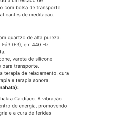
ndo a um estado de
to com bolsa de transporte
raticantes de meditação.
om quartzo de alta pureza.
 Fá3 (F3), em 440 Hz.
ta.
icone, vareta de silicone
 para transporte.
a terapia de relaxamento, cura
rapia e terapia sonora.
nahata):
hakra Cardíaco. A vibração
 centro de energia, promovendo
ria e a cura de feridas