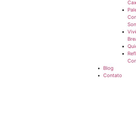
Cax
Pal
Con
Son
Viv
Bre
Qui
Ref
Cor
Blog
Contato