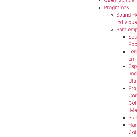
Quem somos
Programas
Sound He
Individua
Para em
Sou
Poc
Ter
em
Esp
Ime
Ult
Pro
Con
Col
Me
Sin
Har
Col