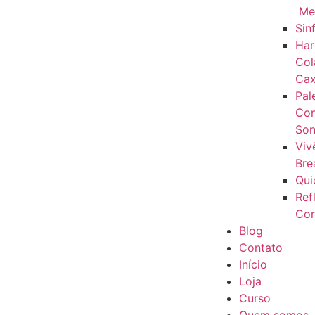
Me
Sin
Har
Col
Cax
Pal
Con
Son
Viv
Bre
Qui
Ref
Cor
Blog
Contato
Início
Loja
Curso