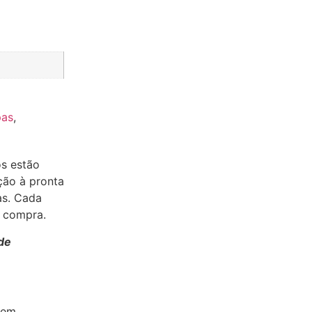
pas
,
os estão
ção à pronta
as. Cada
a compra.
de
 em