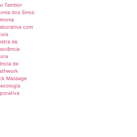
u Tambor
fonia dos Sinos
monia
aborativa com
ixis
estra de
sciência
ora
ência de
athwork
ck Massage
lexologia
porativa