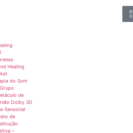
R
0
aling
l
presas
nd Healing
ket
apia do Som
 Grupo
etáculo de
rsão Dolby 3D
ra-Sensorial
jeto de
strução
etiva –