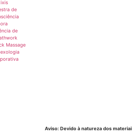
ixis
estra de
sciência
ora
ência de
athwork
ck Massage
lexologia
porativa
Aviso: Devido à natureza dos materiai