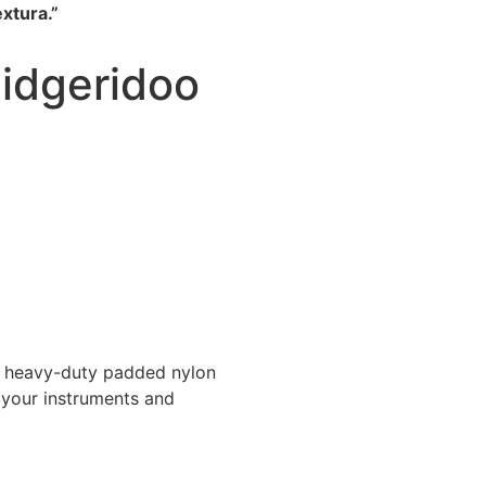
xtura.”
Didgeridoo
 heavy-duty padded nylon
t your instruments and