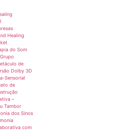
aling
l
presas
nd Healing
ket
apia do Som
 Grupo
etáculo de
rsão Dolby 3D
ra-Sensorial
jeto de
strução
etiva –
u Tambor
fonia dos Sinos
monia
aborativa com