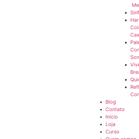
Me
Sin
Har
Col
Cax
Pal
Con
Son
Viv
Bre
Qui
Ref
Cor
Blog
Contato
Início
Loja
Curso