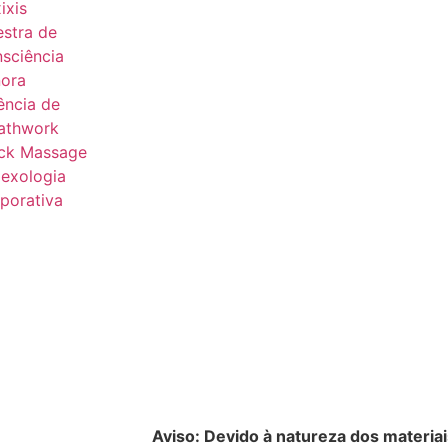
ixis
estra de
sciência
ora
ência de
athwork
ck Massage
lexologia
porativa
Aviso: Devido à natureza dos materiai