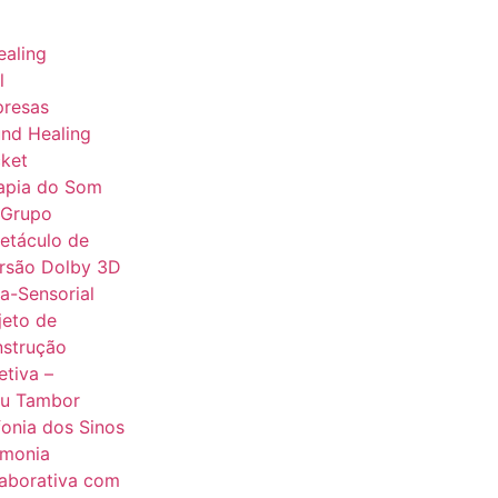
aling
l
presas
nd Healing
ket
apia do Som
 Grupo
etáculo de
rsão Dolby 3D
ra-Sensorial
jeto de
strução
etiva –
u Tambor
fonia dos Sinos
monia
aborativa com