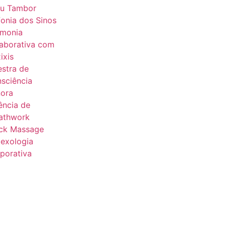
u Tambor
fonia dos Sinos
monia
aborativa com
ixis
estra de
sciência
ora
ência de
athwork
ck Massage
lexologia
porativa