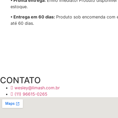
•⁠ ⁠Pronta entrega:
Envio imediato! Produto disponível
estoque.
•⁠ Entrega em 60 dias:
Produto sob encomenda com 
até 60 dias.
CONTATO
wesley@limash.com.br
(11) 96615-0265