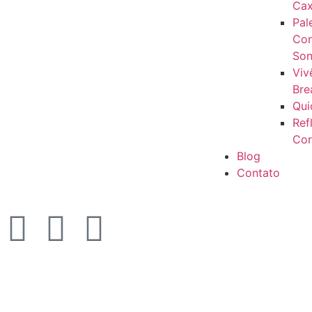
Cax
Pal
Con
Son
Viv
Bre
Qui
Ref
Cor
Blog
Contato