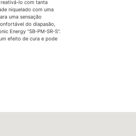
 reativá-lo com tanta
idade niquelado com uma
para uma sensação
confortável do diapasão,
nic Energy “SB-PM-SR-S”.
um efeito de cura e pode