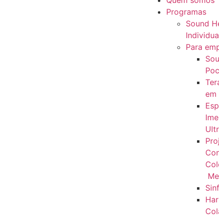
Quem somos
Programas
Sound He
Individua
Para em
Sou
Poc
Ter
em
Esp
Ime
Ult
Pro
Con
Col
Me
Sin
Har
Col