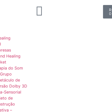
R
0
aling
l
presas
nd Healing
ket
apia do Som
 Grupo
etáculo de
rsão Dolby 3D
ra-Sensorial
jeto de
strução
etiva –