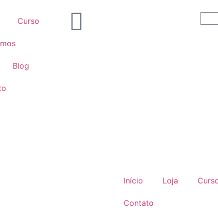
Curso
omos
Blog
to
Início
Loja
Curs
Contato