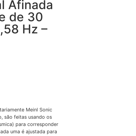
al Afinada
e de 30
,58 Hz –
etariamente Meinl Sonic
 são feitas usando os
smica) para corresponder
 Cada uma é ajustada para