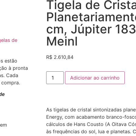
Tigela de Crist
Planetariament
cm, Júpiter 183
Meinl
gelas de
R$
2.610,84
os estão
ção à pronta
as. Cada
Adicionar ao carrinho
a compra.
de
As tigelas de cristal sintonizadas plan
Energy, com acabamento branco-fosco,
cálculos de Hans Cousto (A Oitava Có
 em
às frequências do sol, lua e planetas.