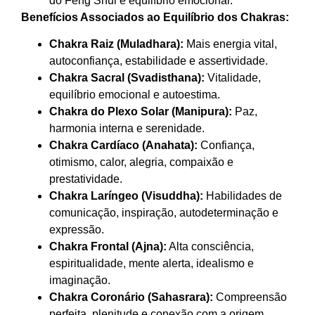
do Feng Shui e equilíbrio emocional.
Benefícios Associados ao Equilíbrio dos Chakras:
Chakra Raiz (Muladhara):
Mais energia vital,
autoconfiança, estabilidade e assertividade.
Chakra Sacral (Svadisthana):
Vitalidade,
equilíbrio emocional e autoestima.
Chakra do Plexo Solar (Manipura):
Paz,
harmonia interna e serenidade.
Chakra Cardíaco (Anahata):
Confiança,
otimismo, calor, alegria, compaixão e
prestatividade.
Chakra Laríngeo (Visuddha):
Habilidades de
comunicação, inspiração, autodeterminação e
expressão.
Chakra Frontal (Ajna):
Alta consciência,
espiritualidade, mente alerta, idealismo e
imaginação.
Chakra Coronário (Sahasrara):
Compreensão
perfeita, plenitude e conexão com a origem