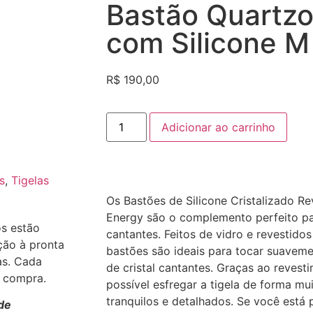
Bastão Quartzo
com Silicone M
R$
190,00
Adicionar ao carrinho
s
,
Tigelas
Os Bastões de Silicone Cristalizado Re
Energy são o complemento perfeito par
os estão
cantantes. Feitos de vidro e revestidos
ção à pronta
bastões são ideais para tocar suavemen
as. Cada
de cristal cantantes. Graças ao revest
a compra.
possível esfregar a tigela de forma mu
tranquilos e detalhados. Se você está
de