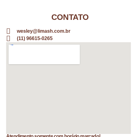
CONTATO
wesley@limash.com.br
(11) 96615-0265
Atendimento somente com horário marcado!