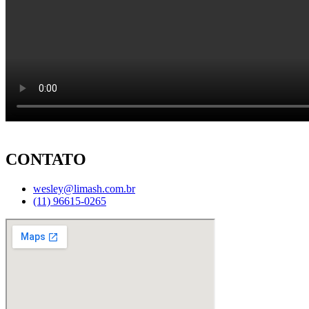
CONTATO
wesley@limash.com.br
(11) 96615-0265