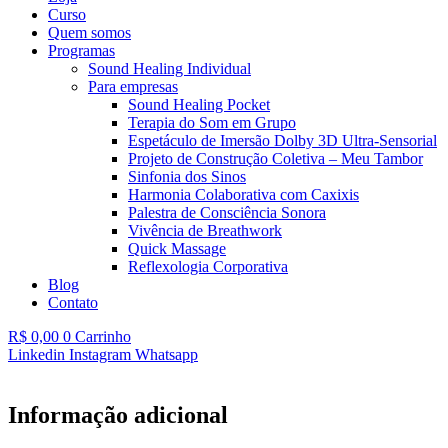
Curso
Quem somos
Programas
Sound Healing Individual
Para empresas
Sound Healing Pocket
Terapia do Som em Grupo
Espetáculo de Imersão Dolby 3D Ultra-Sensorial
Projeto de Construção Coletiva – Meu Tambor
Sinfonia dos Sinos
Harmonia Colaborativa com Caxixis
Palestra de Consciência Sonora
Vivência de Breathwork
Quick Massage
Reflexologia Corporativa
Blog
Contato
R$
0,00
0
Carrinho
Linkedin
Instagram
Whatsapp
Informação adicional