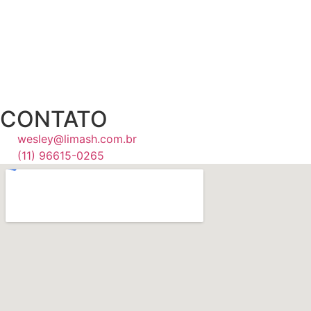
CONTATO
wesley@limash.com.br
(11) 96615-0265