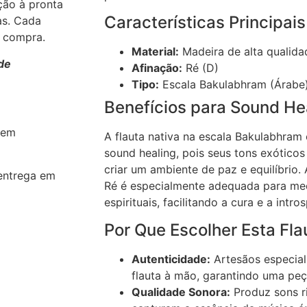
ção à pronta
Características Principais
as. Cada
a compra.
Material:
Madeira de alta qualida
de
Afinação:
Ré (D)
Tipo:
Escala Bakulabhram (Árabe
Benefícios para Sound He
 em
A flauta nativa na escala Bakulabhram 
sound healing, pois seus tons exótico
criar um ambiente de paz e equilíbrio.
entrega em
Ré é especialmente adequada para med
espirituais, facilitando a cura e a intr
Por Que Escolher Esta Fla
Autenticidade:
Artesãos especial
flauta à mão, garantindo uma peça
Qualidade Sonora:
Produz sons r