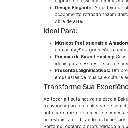
capturam a essência da música á
Design Elegante:
A madeira de al
acabamento refinado fazem desta
obra de arte.
Ideal Para:
Músicos Profissionais e Amador
apresentações, gravações e estu
Práticas de Sound Healing:
Suas 
ideais para sessões de cura e me
Presentes Significativos:
Um pres
entusiastas de música e cultura á
Transforme Sua Experiênc
Ao tocar a flauta nativa na escala Ba
transporta para um universo de sereni
nota harmoniza o ambiente e conecta 
ancestrais, amplificando os benefícios
Portanto, explore a profundidade e a 