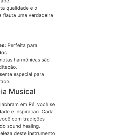
rabe.
ta qualidade e o
 flauta uma verdadeira
es:
Perfeita para
dos.
notas harmônicas são
ditação.
ente especial para
rabe.
ia Musical
kulabhram em Ré, você se
dade e inspiração. Cada
você com tradições
 do sound healing.
beleza deste instrumento