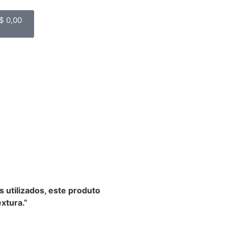
$
0,00
s utilizados, este produto
xtura.”