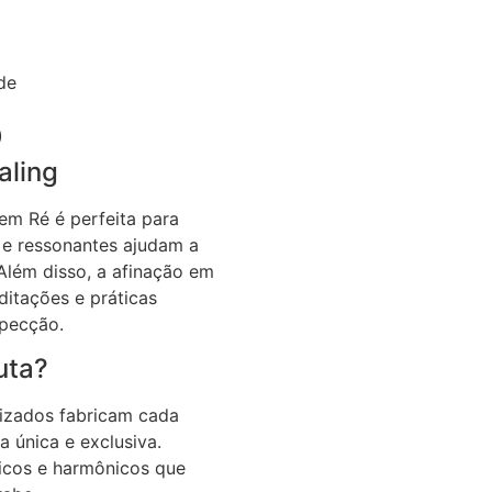
de
)
aling
em Ré é perfeita para
s e ressonantes ajudam a
 Além disso, a afinação em
itações e práticas
ospecção.
uta?
izados fabricam cada
 única e exclusiva.
icos e harmônicos que