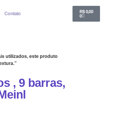
R$
0,00
Contato
0
s utilizados, este produto
extura.”
s , 9 barras,
Meinl