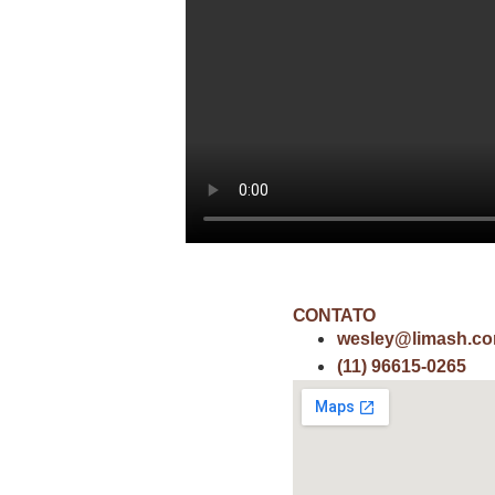
CONTATO
wesley@limash.co
(11) 96615-0265