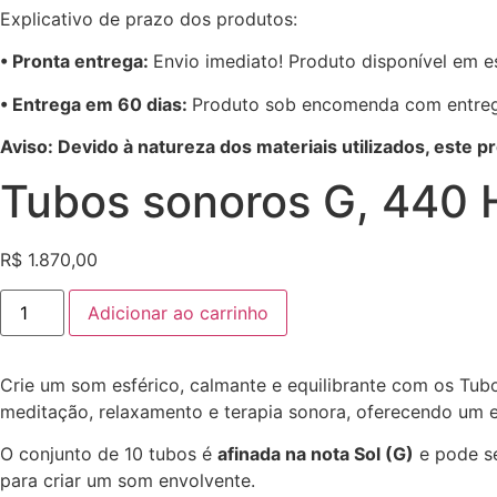
Explicativo de prazo dos produtos:
•⁠ ⁠Pronta entrega:
Envio imediato! Produto disponível em e
•⁠ Entrega em 60 dias:
Produto sob encomenda com entreg
Aviso: Devido à natureza dos materiais utilizados, este p
Tubos sonoros G, 440 H
R$
1.870,00
Tubos
Adicionar ao carrinho
sonoros
G,
440
Hz,
Crie um som esférico, calmante e equilibrante com os Tubo
10
Notas
meditação, relaxamento e terapia sonora, oferecendo um ef
89
cm,
O conjunto de 10 tubos é
afinada na nota Sol (G)
e pode se
Bronze
-
para criar um som envolvente.
Meinl