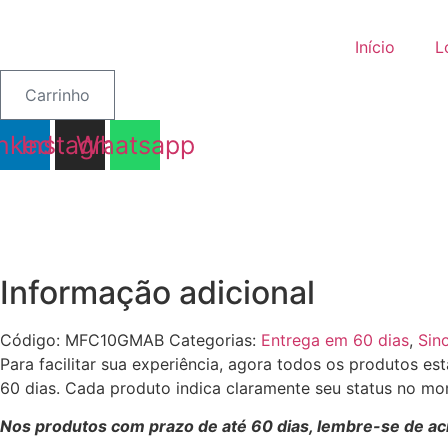
Ir
para
Início
L
o
conteúdo
Carrinho
nkedin
Instagram
Whatsapp
Informação adicional
Código:
MFC10GMAB
Categorias:
Entrega em 60 dias
,
Sin
Para facilitar sua experiência, agora todos os produtos 
60 dias. Cada produto indica claramente seu status no 
Nos produtos com prazo de até 60 dias, lembre-se de a