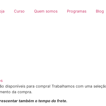
oja
Curso
Quem somos
Programas
Blog
os
estão disponíveis para compra! Trabalhamos com uma seleç
momento da compra.
crescentar também o tempo do frete.