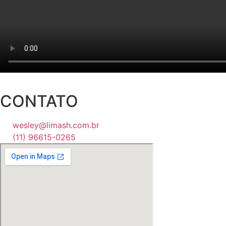
CONTATO
wesley@limash.com.br
(11) 96615-0265