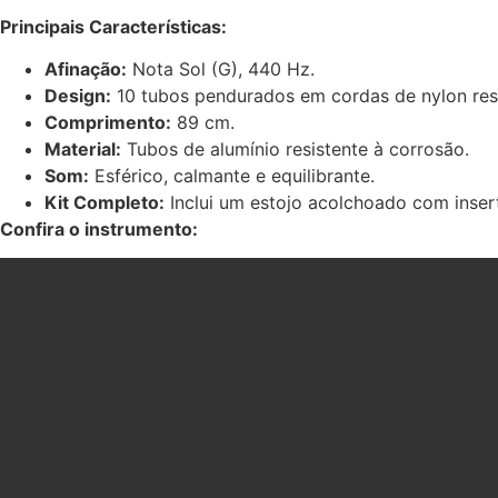
quantidade
Principais Características:
Afinação:
Nota Sol (G),
440 Hz
.
Design:
10 tubos pendurados em cordas de nylon resi
Comprimento:
89 cm.
Material:
Tubos de alumínio resistente à corrosão.
Som:
Esférico, calmante e equilibrante.
Kit Completo:
Inclui um estojo acolchoado com insert
Confira o instrumento: