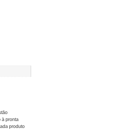
stão
 à pronta
Cada produto