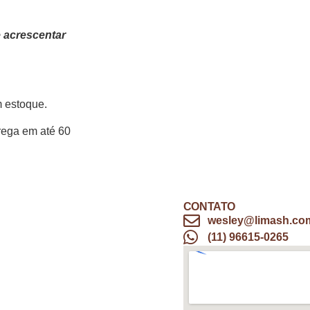
e acrescentar
m estoque.
ega em até 60
CONTATO
wesley@limash.co
(11) 96615-0265