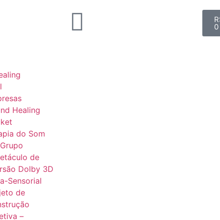
R
0
aling
l
presas
nd Healing
ket
apia do Som
 Grupo
etáculo de
rsão Dolby 3D
ra-Sensorial
jeto de
strução
etiva –