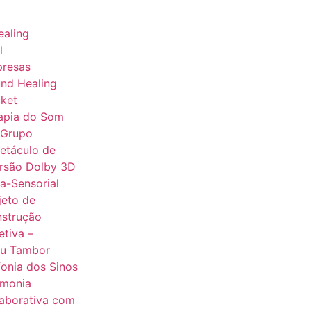
aling
l
presas
nd Healing
ket
apia do Som
 Grupo
etáculo de
rsão Dolby 3D
ra-Sensorial
jeto de
strução
etiva –
u Tambor
fonia dos Sinos
monia
aborativa com