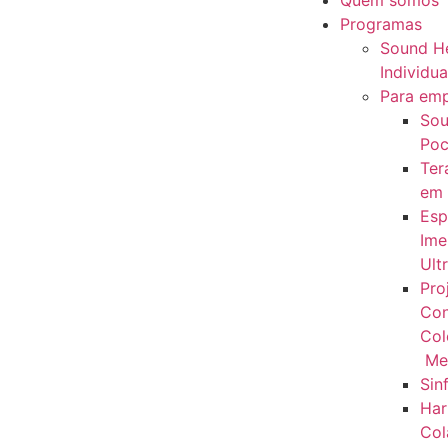
Quem somos
Programas
Sound He
Individua
Para em
Sou
Poc
Ter
em
Esp
Ime
Ult
Pro
Con
Col
Me
Sin
Har
Col