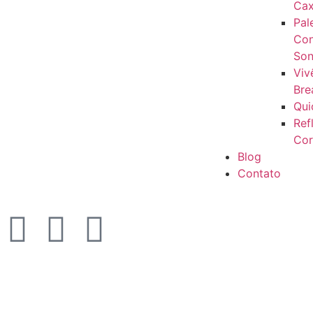
Cax
Pal
Con
Son
Viv
Bre
Qui
Ref
Cor
Blog
Contato