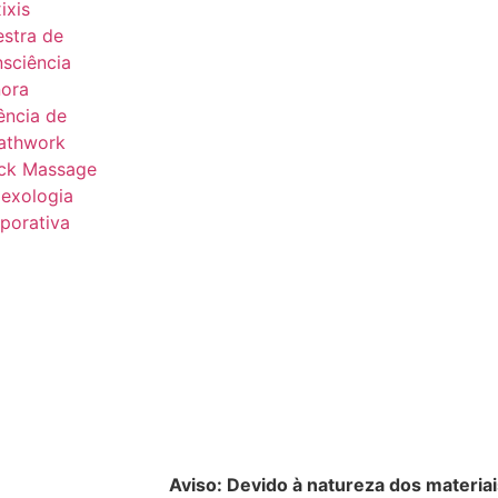
ixis
estra de
sciência
ora
ência de
athwork
ck Massage
lexologia
porativa
Aviso: Devido à natureza dos materiai