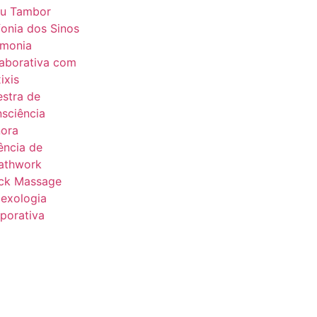
u Tambor
fonia dos Sinos
monia
aborativa com
ixis
estra de
sciência
ora
ência de
athwork
ck Massage
lexologia
porativa