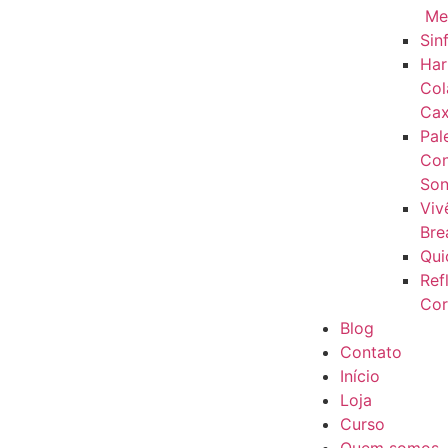
Me
Sin
Har
Col
Cax
Pal
Con
Son
Viv
Bre
Qui
Ref
Cor
Blog
Contato
Início
Loja
Curso