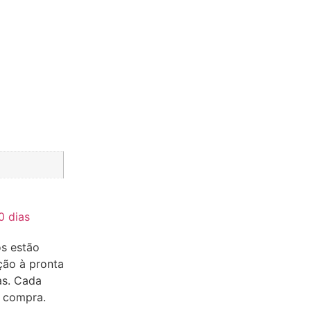
0 dias
os estão
ção à pronta
as. Cada
a compra.