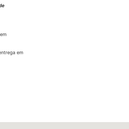
de
 em
entrega em