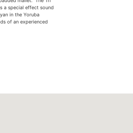
 padded mallet. The Tri
s a special effect sound
Ayan in the Yoruba
nds of an experienced