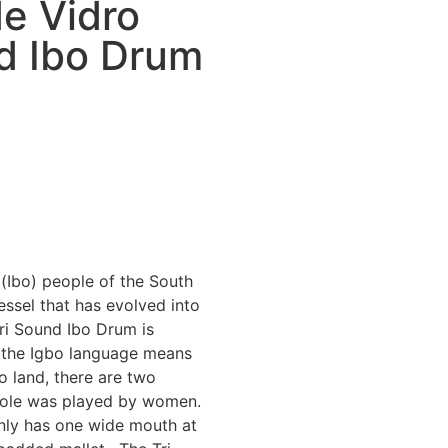
de Vidro
nd Ibo Drum
(Ibo) people of the South
 vessel that has evolved into
ri Sound Ibo Drum is
in the Igbo language means
o land, there are two
 hole was played by women.
only has one wide mouth at