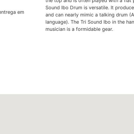
the top and is often played with a flat
Sound Ibo Drum is versatile. It produce
entrega em
and can nearly mimic a talking drum (
language). The Tri Sound Ibo in the ha
musician is a formidable gear.