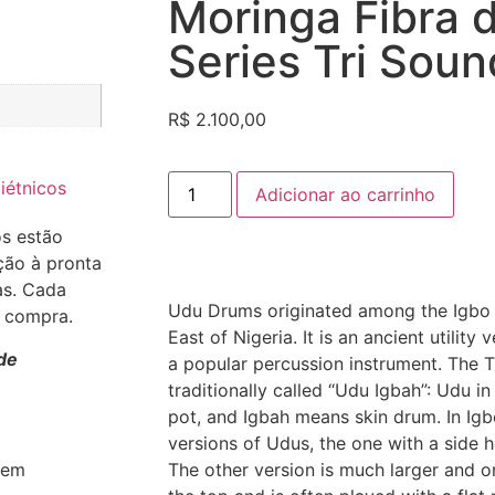
Moringa Fibra 
Series Tri Sou
R$
2.100,00
iétnicos
Adicionar ao carrinho
os estão
ção à pronta
as. Cada
Udu Drums originated among the Igbo 
a compra.
East of Nigeria. It is an ancient utility
de
a popular percussion instrument. The T
traditionally called “Udu Igbah”: Udu 
pot, and Igbah means skin drum. In Igb
versions of Udus, the one with a side
The other version is much larger and 
 em