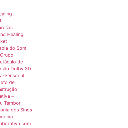
aling
l
presas
nd Healing
ket
apia do Som
 Grupo
etáculo de
rsão Dolby 3D
ra-Sensorial
jeto de
strução
etiva –
u Tambor
fonia dos Sinos
monia
aborativa com