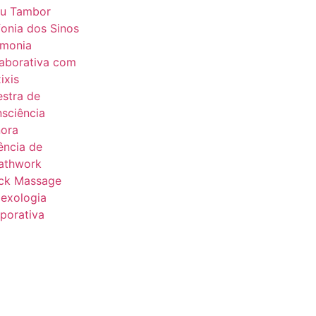
u Tambor
fonia dos Sinos
monia
aborativa com
ixis
estra de
sciência
ora
ência de
athwork
ck Massage
lexologia
porativa