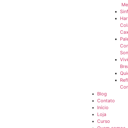
Me
Sin
Har
Col
Cax
Pal
Con
Son
Viv
Bre
Qui
Ref
Cor
Blog
Contato
Início
Loja
Curso