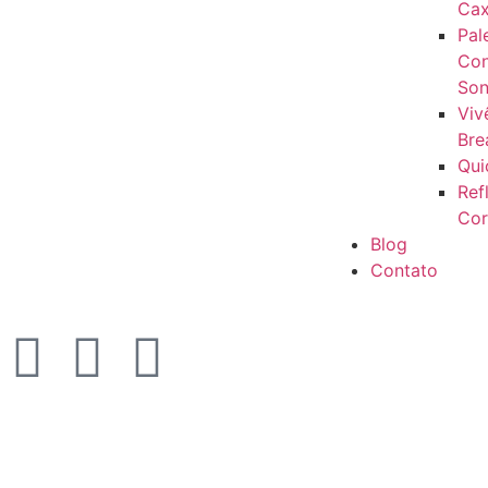
Cax
Pal
Con
Son
Viv
Bre
Qui
Ref
Cor
Blog
Contato