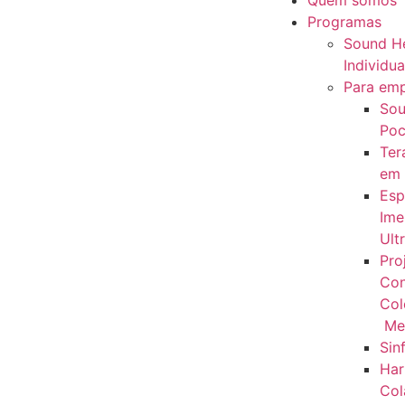
Quem somos
Programas
Sound He
Individua
Para em
Sou
Poc
Ter
em
Esp
Ime
Ult
Pro
Con
Col
Me
Sin
Har
Col