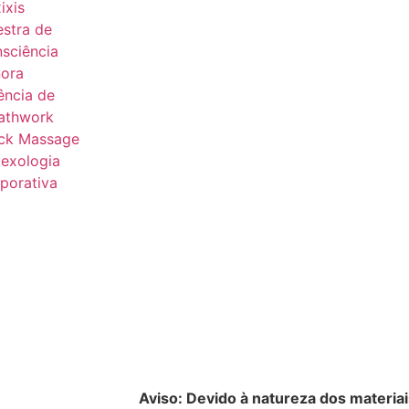
ixis
estra de
sciência
ora
ência de
athwork
ck Massage
lexologia
porativa
Aviso: Devido à natureza dos materiai