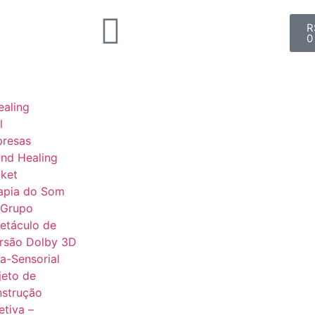
R
0
aling
l
presas
nd Healing
ket
apia do Som
 Grupo
etáculo de
rsão Dolby 3D
ra-Sensorial
jeto de
strução
etiva –