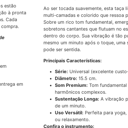
os estão
Ao ser tocada suavemente, esta taça l
ção à pronta
multi-camadas e colorido que ressoa 
as. Cada
Sobre um rico tom fundamental, emerg
a compra.
sobretons cantantes que flutuam no 
dentro do corpo. Sua vibração é tão p
de
mesmo um minuto após o toque, uma s
pode ser sentida.
Principais Características:
 em
Série:
Universal (excelente custo-
Diâmetro:
15.5 cm.
entrega em
Som Premium:
Tom fundamental r
harmônicos complexos.
Sustentação Longa:
A vibração p
de um minuto.
Uso Versátil:
Perfeita para yoga,
ou relaxamento.
Confira o instrumento: