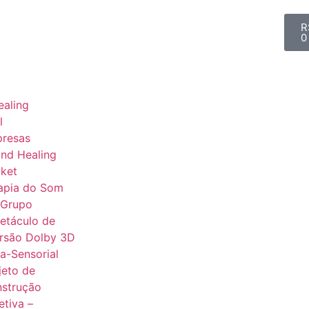
R
0
aling
l
presas
nd Healing
ket
apia do Som
 Grupo
etáculo de
rsão Dolby 3D
ra-Sensorial
jeto de
strução
etiva –