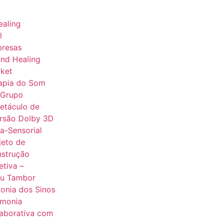
aling
l
presas
nd Healing
ket
apia do Som
 Grupo
etáculo de
rsão Dolby 3D
ra-Sensorial
jeto de
strução
etiva –
u Tambor
fonia dos Sinos
monia
aborativa com