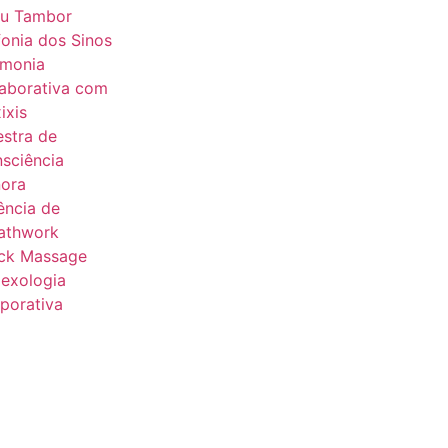
u Tambor
fonia dos Sinos
monia
aborativa com
ixis
estra de
sciência
ora
ência de
athwork
ck Massage
lexologia
porativa