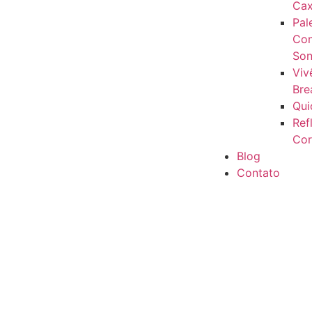
Cax
Pal
Con
Son
Viv
Bre
Qui
Ref
Cor
Blog
Contato