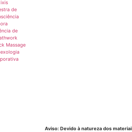
ixis
estra de
sciência
ora
ência de
athwork
ck Massage
lexologia
porativa
Aviso: Devido à natureza dos materiai