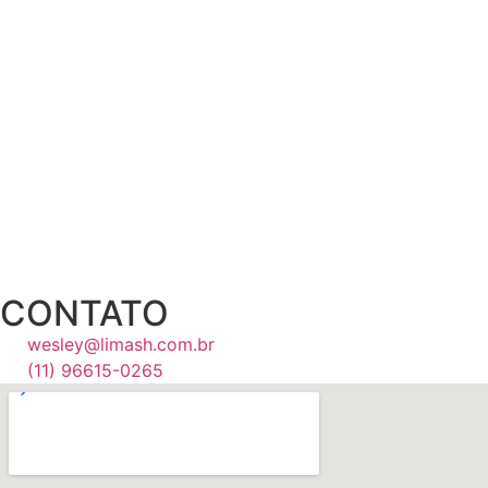
CONTATO
wesley@limash.com.br
(11) 96615-0265