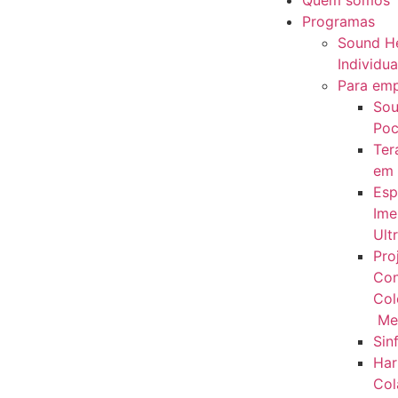
Quem somos
Programas
Sound He
Individua
Para em
Sou
Poc
Ter
em
Esp
Ime
Ult
Pro
Con
Col
Me
Sin
Har
Col