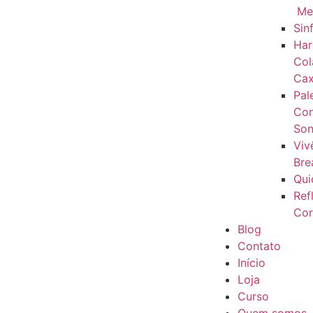
Me
Sin
Har
Col
Cax
Pal
Con
Son
Viv
Bre
Qui
Ref
Cor
Blog
Contato
Início
Loja
Curso