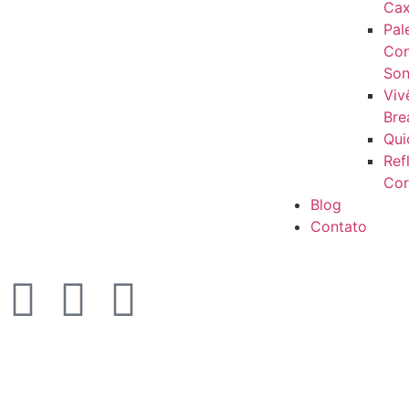
Cax
Pal
Con
Son
Viv
Bre
Qui
Ref
Cor
Blog
Contato