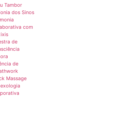
u Tambor
fonia dos Sinos
monia
aborativa com
ixis
estra de
sciência
ora
ência de
athwork
ck Massage
lexologia
porativa