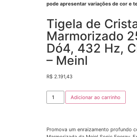
pode apresentar variações de cor e te
Tigela de Crista
Marmorizado 2
Dó4, 432 Hz, C
– Meinl
R$
2.191,43
Adicionar ao carrinho
Promova um enraizamento profundo com
Marmorizada da Meinl Sonic Energy. E