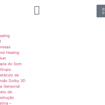
R
0
aling
l
presas
nd Healing
ket
apia do Som
 Grupo
etáculo de
rsão Dolby 3D
ra-Sensorial
jeto de
strução
etiva –