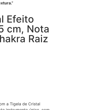
xtura.”
l Efeito
5 cm, Nota
hakra Raiz
 a Tigela de Cristal
ste instrumento único, com