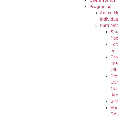
Quem somos
Programas
Sound He
Individua
Para em
Sou
Poc
Ter
em
Esp
Ime
Ult
Pro
Con
Col
Me
Sin
Har
Col