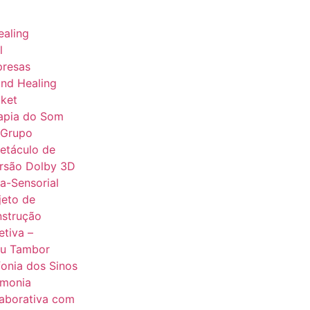
aling
l
presas
nd Healing
ket
apia do Som
 Grupo
etáculo de
rsão Dolby 3D
ra-Sensorial
jeto de
strução
etiva –
u Tambor
fonia dos Sinos
monia
aborativa com