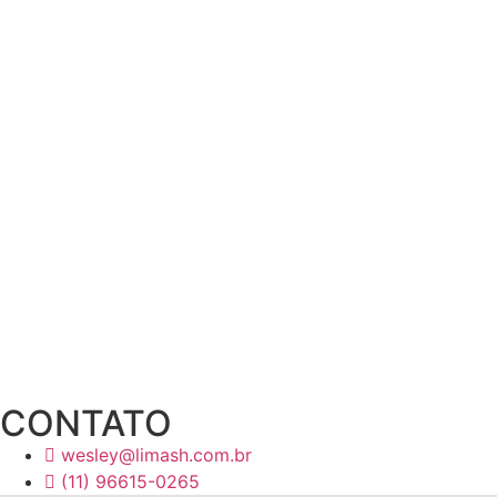
CONTATO
wesley@limash.com.br
(11) 96615-0265