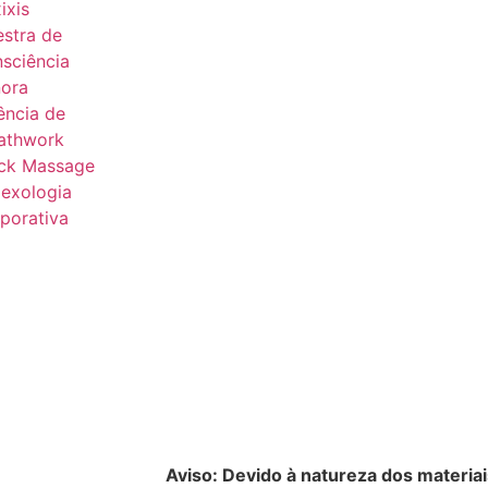
ixis
estra de
sciência
ora
ência de
athwork
ck Massage
lexologia
porativa
Aviso: Devido à natureza dos materiai