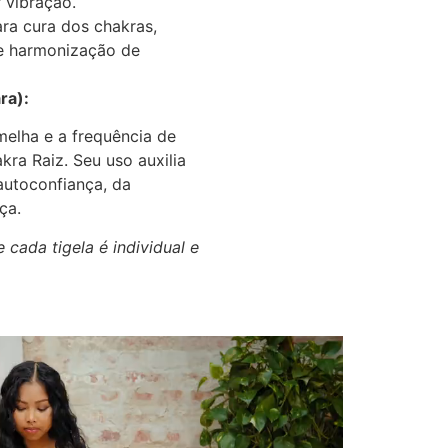
 vibração.
ara cura dos chakras,
 e harmonização de
ra):
elha e a frequência de
ra Raiz. Seu uso auxilia
 autoconfiança, da
ça.
ada tigela é individual e