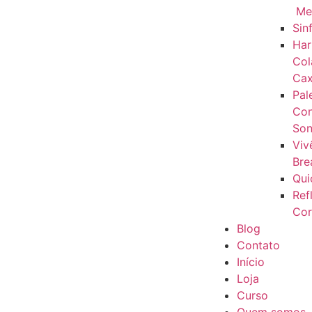
Me
Sin
Har
Col
Cax
Pal
Con
Son
Viv
Bre
Qui
Ref
Cor
Blog
Contato
Início
Loja
Curso