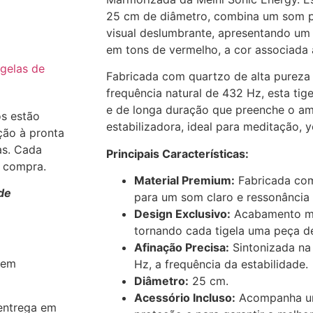
25 cm de diâmetro, combina um som 
visual deslumbrante, apresentando u
em tons de vermelho, a cor associada 
igelas de
Fabricada com quartzo de alta pureza 
frequência natural de 432 Hz, esta tig
e de longa duração que preenche o a
os estão
estabilizadora, ideal para meditação, 
ção à pronta
as. Cada
Principais Características:
a compra.
Material Premium:
Fabricada com
de
para um som claro e ressonância 
Design Exclusivo:
Acabamento ma
tornando cada tigela uma peça de
Afinação Precisa:
Sintonizada na
 em
Hz, a frequência da estabilidade.
Diâmetro:
25 cm.
Acessório Incluso:
Acompanha um 
entrega em