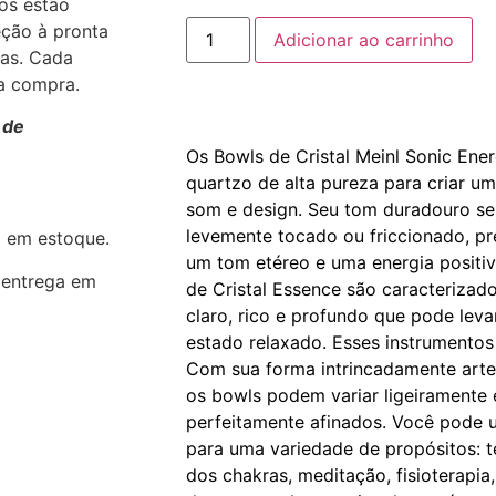
tos estão
ção à pronta
Adicionar ao carrinho
ias. Cada
da compra.
 de
Os Bowls de Cristal Meinl Sonic Ene
quartzo de alta pureza para criar u
som e design. Seu tom duradouro se 
levemente tocado ou friccionado, 
l em estoque.
um tom etéreo e uma energia positi
entrega em
de Cristal Essence são caracterizad
claro, rico e profundo que pode leva
estado relaxado. Esses instrumentos 
Com sua forma intrincadamente artes
os bowls podem variar ligeiramente 
perfeitamente afinados. Você pode u
para uma variedade de propósitos: t
dos chakras, meditação, fisioterapia,