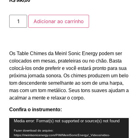
R$
990,00
Adicionar ao carrinho
Os Table Chimes da Meinl Sonic Energy podem ser
colocados em mesas, prateleiras ou no chão. Basta
colocá-los onde preferir e você estará pronto para sua
próxima jornada sonora. Os chimes produzem um belo
tom descendente semelhante ao som de uma harpa,
mas com um tom metálico. Seus tons suaves ajudam a
acalmar a mente e relaxar o corpo.
Confira o instrumento:
Tocador
Media error: Format(s) not supported or source(s) not found
de
Fazer download do arquivo:
vídeo
https://meinlsonicenergy.com/PIM/MeinlSonicEnergy/_Videos/video-