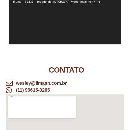
thumb__66235__product-detail/TCH27RP_video_main.mp4?_=1
CONTATO
wesley@limash.com.br
(11) 96615-0265