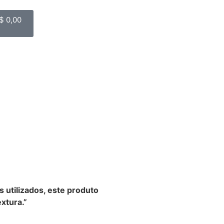
$
0,00
s utilizados, este produto
xtura.”