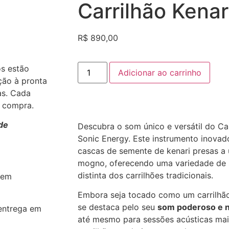
Carrilhão Kenar
R$
890,00
os estão
Adicionar ao carrinho
ção à pronta
as. Cada
a compra.
de
Descubra o som único e versátil do Car
Sonic Energy. Este instrumento inovad
cascas de semente de kenari presas a
mogno, oferecendo uma variedade de
distinta dos carrilhões tradicionais.
 em
Embora seja tocado como um carrilhão
se destaca pelo seu
som poderoso e n
entrega em
até mesmo para sessões acústicas mai