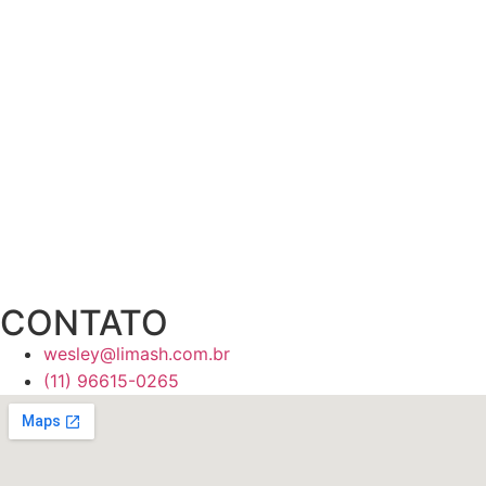
CONTATO
wesley@limash.com.br
(11) 96615-0265