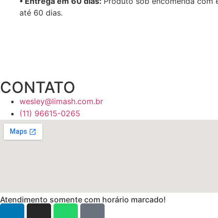
•⁠ Entrega em 60 dias:
Produto sob encomenda com 
até 60 dias.
CONTATO
wesley@limash.com.br
(11) 96615-0265
Atendimento somente com horário marcado!