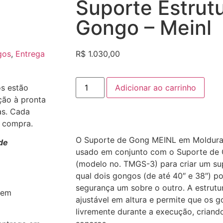
Suporte Estrut
Gongo – Meinl
gos
,
Entrega
R$
1.030,00
Adicionar ao carrinho
os estão
ção à pronta
as. Cada
a compra.
O Suporte de Gong MEINL em Moldura 
de
usado em conjunto com o Suporte de
(modelo no. TMGS-3) para criar um su
qual dois gongos (de até 40″ e 38″) 
segurança um sobre o outro. A estrutur
 em
ajustável em altura e permite que os
livremente durante a execução, criando