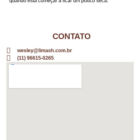
quando esta começar a ficar um pouco seca.
CONTATO
wesley@limash.com.br
(11) 96615-0265