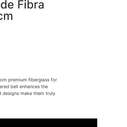
de Fibra
 cm
rom premium fiberglass for
lared bell enhances the
d designs make them truly