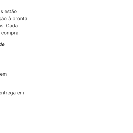
os estão
ção à pronta
as. Cada
a compra.
de
 em
entrega em