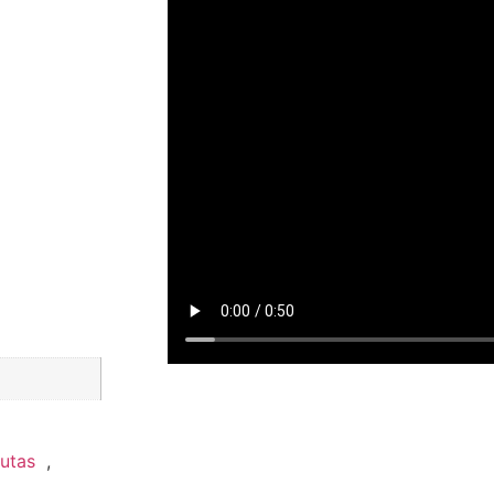
autas
,