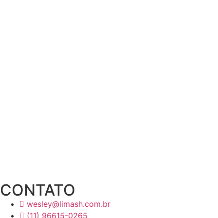
CONTATO
wesley@limash.com.br
(11) 96615-0265