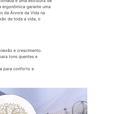
cionada e uma estrutura de
ra ergonômica garante uma
gn da Árvore da Vida na
xão de toda a vida, o
onexão e crescimento.
para tons quentes e
 para conforto e