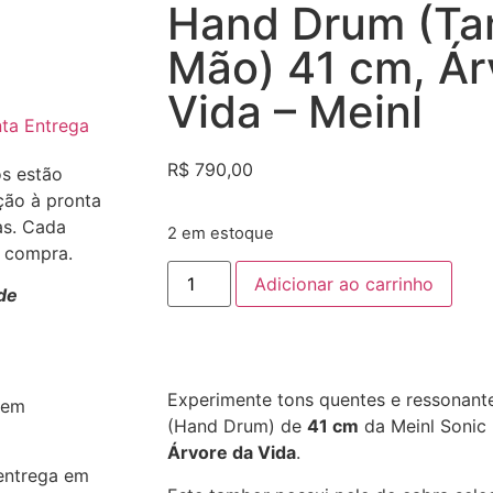
Hand Drum (Ta
Mão) 41 cm, Ár
Vida – Meinl
ta Entrega
R$
790,00
os estão
ção à pronta
as. Cada
2 em estoque
a compra.
Adicionar ao carrinho
de
Experimente tons quentes e ressonan
 em
(Hand Drum) de
41 cm
da Meinl Sonic
Árvore da Vida
.
entrega em