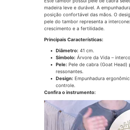
Este tambor possui pele de cabra sele
madeira leve e durável. A empunhadu
posição confortável das mãos. O desi
pele do tambor representa a intercone
crescimento e a fertilidade.
Principais Características:
Diâmetro:
41 cm.
Símbolo:
Árvore da Vida – interc
Pele:
Pele de cabra (Goat Head) 
ressonantes.
Design:
Empunhadura ergonômica
controle.
Confira o instrumento: