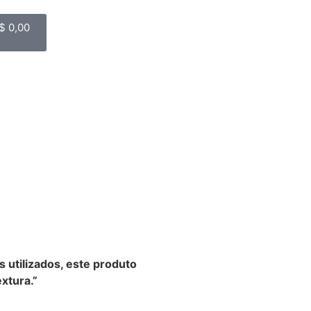
$
0,00
s utilizados, este produto
xtura.”