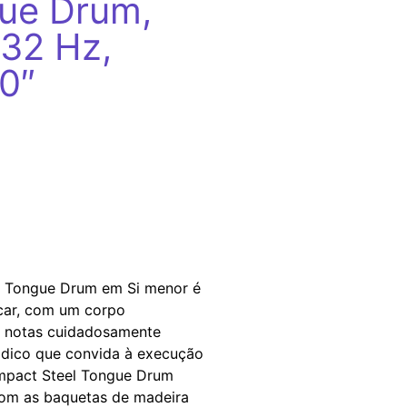
ue Drum,
432 Hz,
0″
l Tongue Drum em Si menor é
ocar, com um corpo
o notas cuidadosamente
ódico que convida à execução
mpact Steel Tongue Drum
om as baquetas de madeira