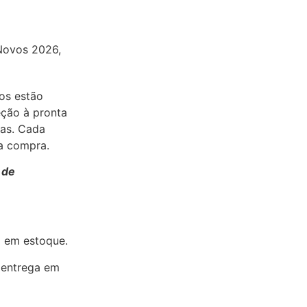
Novos 2026
,
tos estão
ção à pronta
ias. Cada
da compra.
 de
l em estoque.
entrega em