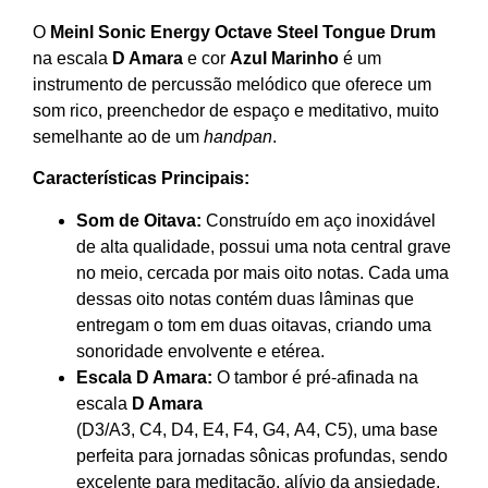
O
Meinl Sonic Energy Octave Steel Tongue Drum
na escala
D Amara
e cor
Azul Marinho
é um
instrumento de percussão melódico que oferece um
som rico, preenchedor de espaço e meditativo, muito
semelhante ao de um
handpan
.
Características Principais:
Som de Oitava:
Construído em aço inoxidável
de alta qualidade, possui uma nota central grave
no meio, cercada por mais oito notas. Cada uma
dessas oito notas contém duas lâminas que
entregam o tom em duas oitavas, criando uma
sonoridade envolvente e etérea.
Escala D Amara:
O tambor é pré-afinada na
escala
D Amara
(
D3/A3, C4, D4, E4, F4, G4, A4, C5
), uma base
perfeita para jornadas sônicas profundas, sendo
excelente para meditação, alívio da ansiedade,